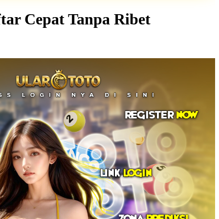
tar Cepat Tanpa Ribet