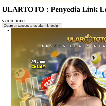
ULARTOTO : Penyedia Link Logi
$3
IDR 10.000
Create an account to favorite this design!