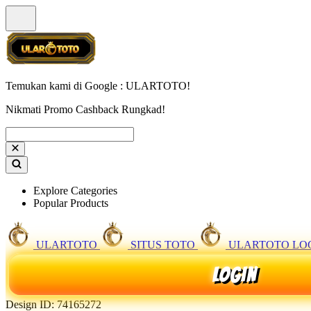
Temukan kami di Google : ULARTOTO!
Nikmati Promo Cashback Rungkad!
Explore Categories
Popular Products
ULARTOTO
SITUS TOTO
ULARTOTO LO
LOGIN
Design ID: 74165272