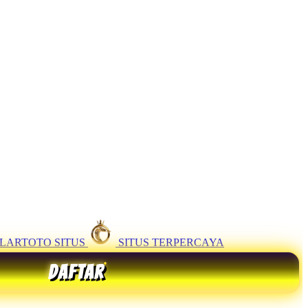
LARTOTO SITUS
SITUS TERPERCAYA
DAFTAR